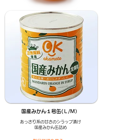
国産みかん１号缶(Ｌ/Ｍ）
あっさり系の甘さのシラップ漬け
国産みかん缶詰め