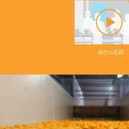
​みかん缶詰