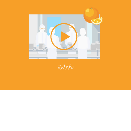
​みかん
北工場