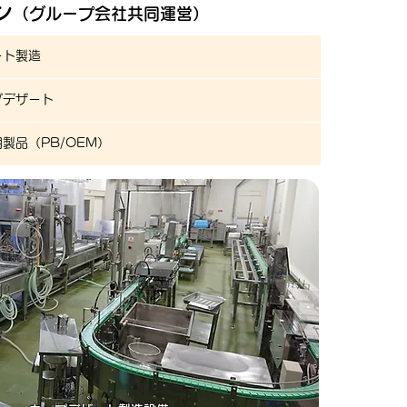
ン
（グル
ープ会社共同運営）
ート製造
プデザート
用製品（PB/OEM）​