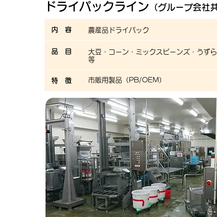
ドライパックライン
（グル
ープ会社
内 容
農産品ドライパック
品 目
大豆・コーン・ミックスビーンズ・うずら
等
​市販用製品（PB/OEM）
特 徴