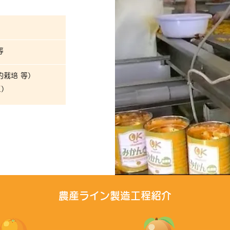
等
栽培 等）
工）
​農産ライン製造工程紹介