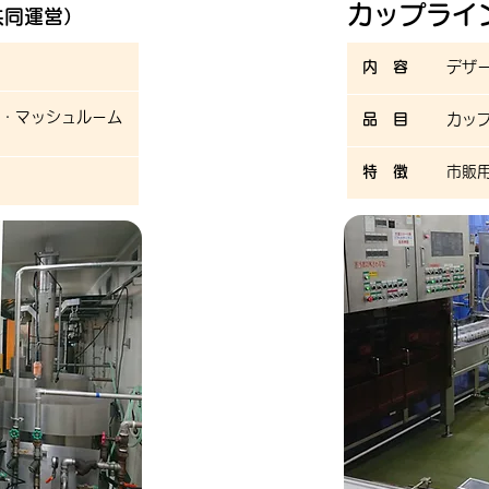
カップライ
共同運営）
内 容
デザ
・マッシュルーム
品 目
カッ
特 徴
​市販