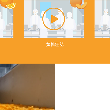
​黄桃缶詰
西工場3階